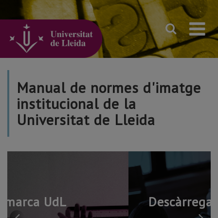
Anar
al
contingut
principal
de
la
pàgina
Manual de normes d'imatge
institucional de la
Universitat de Lleida
Descàrrega de la marca UdL
Ir
Ir