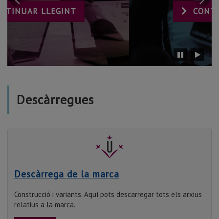
a
a
CONTINUAR LLEGINT
diapositiva
di
anterior
si
Detener
Reinici
carrusel
carrus
Descàrregues
Descàrrega de la marca
Construcció i variants. Aquí pots descarregar tots els arxius
relatius a la marca.