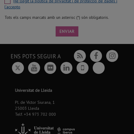
He llegit la política de privacitat i de protecció de dades i
l’accepto
Tots els camps marcats amb un asterisc (*) són obligatoris.
ENVIAR
Rss
Facebook
Insta
ENS POTS SEGUIR A
Twitter
Bluesky
Youtube
Flickr
Linkedin
UdL
App
Universitat de Lleida
Pl. de Víctor Siurana, 1
25003 Lleida
Telf. +34 973 702 000