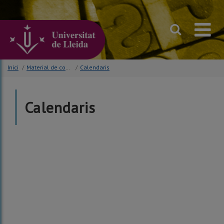
Anar
al
contingut
principal
de
la
pàgina
Inici
/
Material de comunicació
/
Calendaris
Calendaris