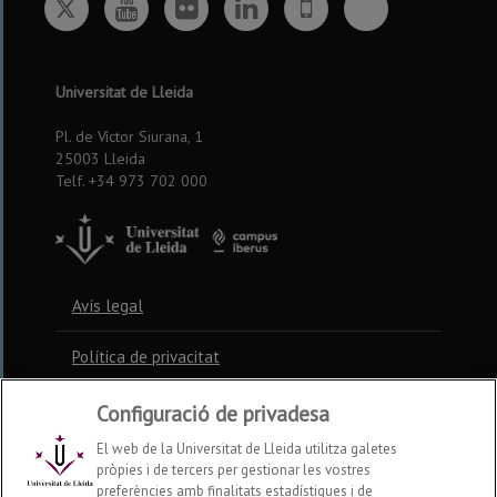
Twitter
Bluesky
Youtube
Flickr
Linkedin
UdL
App
Universitat de Lleida
Pl. de Víctor Siurana, 1
25003 Lleida
Telf. +34 973 702 000
Avís legal
Política de privacitat
Política de cookies
Configuració de privadesa
El web de la Universitat de Lleida utilitza galetes
pròpies i de tercers per gestionar les vostres
Contacte
preferències amb finalitats estadístiques i de